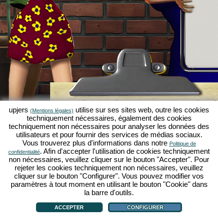
Simulation économique Kapilands 
upjers
utilise sur ses sites web, outre les cookies
(Mentions légales)
jeux par navigateur d'upjers
techniquement nécessaires, également des cookies
techniquement non nécessaires pour analyser les données des
Kapilands fait partie des meilleurs
jeux par navigat
utilisateurs et pour fournir des services de médias sociaux.
véritable
jeu rétro
pour les fans de simulations éc
Vous trouverez plus d'informations dans notre
Politique de
upjers
, il a été élu "MMO of the Year" et enthousia
. Afin d'accepter l'utilisation de cookies techniquement
confidentialité
fans de
jeux stratégiques en ligne
. Ici, tu peux c
non nécessaires, veuillez cliquer sur le bouton "Accepter". Pour
économique en tant qu'entrepreneur et faire carriè
rejeter les cookies techniquement non nécessaires, veuillez
simulations économiques
!
cliquer sur le bouton "Configurer". Vous pouvez modifier vos
paramètres à tout moment en utilisant le bouton "Cookie" dans
la barre d'outils.
ACCEPTER
CONFIGURER