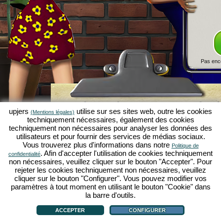
Pas enc
Simulation économique Kapilands 
upjers
utilise sur ses sites web, outre les cookies
(Mentions légales)
jeux par navigateur d'upjers
techniquement nécessaires, également des cookies
techniquement non nécessaires pour analyser les données des
Kapilands fait partie des meilleurs
jeux par navigat
utilisateurs et pour fournir des services de médias sociaux.
véritable
jeu rétro
pour les fans de simulations éc
Vous trouverez plus d'informations dans notre
Politique de
upjers
, il a été élu "MMO of the Year" et enthousia
. Afin d'accepter l'utilisation de cookies techniquement
confidentialité
fans de
jeux stratégiques en ligne
. Ici, tu peux c
non nécessaires, veuillez cliquer sur le bouton "Accepter". Pour
économique en tant qu'entrepreneur et faire carriè
rejeter les cookies techniquement non nécessaires, veuillez
simulations économiques
!
cliquer sur le bouton "Configurer". Vous pouvez modifier vos
paramètres à tout moment en utilisant le bouton "Cookie" dans
la barre d'outils.
ACCEPTER
CONFIGURER